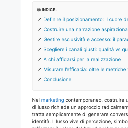
📖 INDICE:
📌
Definire il posizionamento: il cuore d
📌
Costruire una narrazione aspirazion
📌
Gestire esclusività e accesso: il par
📌
Scegliere i canali giusti: qualità vs q
📌
A chi affidarsi per la realizzazione
📌
Misurare l’efficacia: oltre le metriche 
📌
Conclusione
Nel
marketing
contemporaneo, costruire u
di lusso richiede un approccio radicalment
tratta semplicemente di generare conversio
identità. Il lusso vive di percezione, si