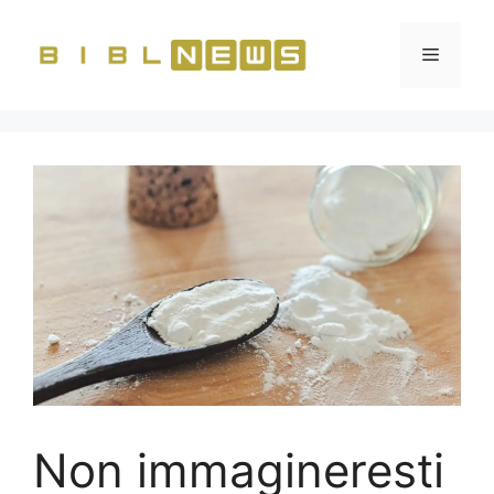
Vai
al
Menu
contenuto
Non immagineresti