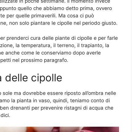
ilizzate in poche settimane. Il momento invece
 appunto quello che abbiamo detto prima, ovvero
te per quelle primaverili. Ma cosa ci può
, non solo piantare le cipolle nel periodo giusto.
er prenderci cura delle piante di cipolle e per farle
one, la temperatura, il terreno, il trapianto, la
nfine anche come le conserviamo dopo averle
petti nel prossimo paragrafo.
delle cipolle
no sole ma dovrebbe essere riposto all’ombra nelle
amo la pianta in vaso, quindi, teniamo conto di
i e ben drenanti per prevenire ristagni di acqua che
dici.