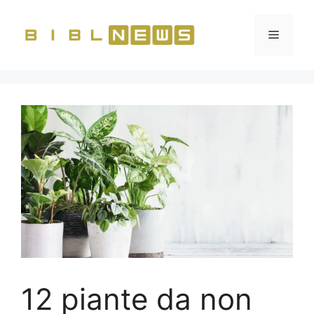
Vai
al
Menu
contenuto
12 piante da non