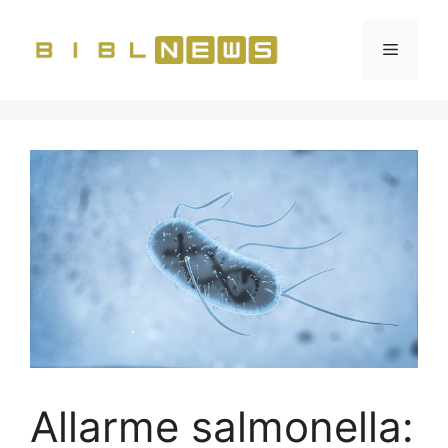
Vai
al
Menu
contenuto
Allarme salmonella: