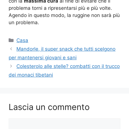
con la
massima cura
al fine di evitare che il
problema torni a ripresentarsi più e più volte.
Agendo in questo modo, la ruggine non sarà più
un problema.
Categorie
Casa
Mandorle, il super snack che tutti scelgono
per mantenersi giovani e sani
Colesterolo alle stelle? combatti con il trucco
dei monaci tibetani
Lascia un commento
Commento